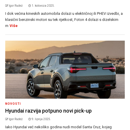
Igor Rudež
1. kolovoza 2025.
I dok većina kineskih automobila dolazi u električnoj ili PHEV izvedbi, a
klasični benzinski motori su tek rijetkost, Foton 4 dolazi s dizelskim
m
Više
NOVOSTI
Hyundai razvija potpuno novi pick-up
Igor Rudež
9. lipnja 2025.
Iako Hyundai već nekoliko godina nudi model Santa Cruz, kojeg