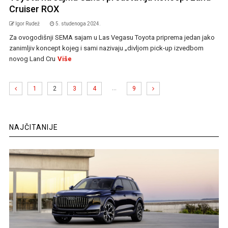
Cruiser ROX
Igor Rudež
5. studenoga 2024.
Za ovogodišnji SEMA sajam u Las Vegasu Toyota priprema jedan jako
zanimljiv koncept kojeg i sami nazivaju „divljom pick-up izvedbom
novog Land Cru
Više
…
1
2
3
4
9
NAJČITANIJE