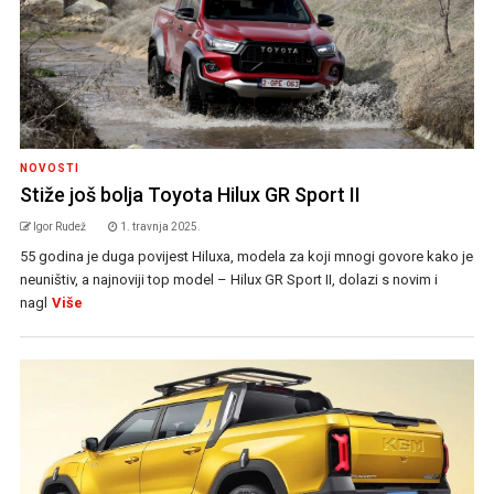
NOVOSTI
Stiže još bolja Toyota Hilux GR Sport II
Igor Rudež
1. travnja 2025.
55 godina je duga povijest Hiluxa, modela za koji mnogi govore kako je
neuništiv, a najnoviji top model – Hilux GR Sport II, dolazi s novim i
nagl
Više