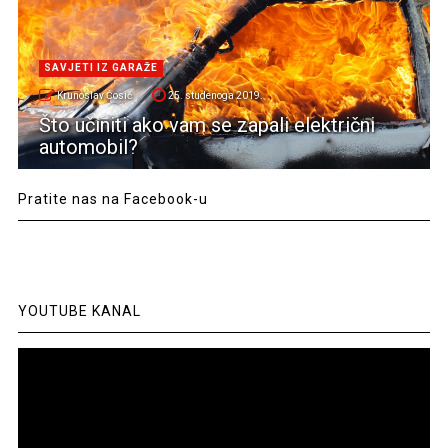
SAVJETI IZ GARAŽE
Krunoslav Ćosić
25. studenoga 2019.
Što učiniti ako vam se zapali električni
automobil?
Pratite nas na Facebook-u
YOUTUBE KANAL