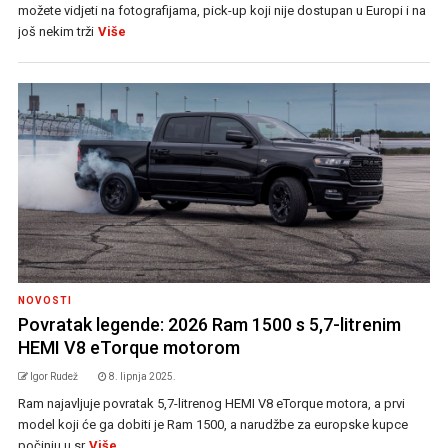
možete vidjeti na fotografijama, pick-up koji nije dostupan u Europi i na
još nekim trži
Više
NOVOSTI
Povratak legende: 2026 Ram 1500 s 5,7-litrenim
HEMI V8 eTorque motorom
Igor Rudež
8. lipnja 2025.
Ram najavljuje povratak 5,7-litrenog HEMI V8 eTorque motora, a prvi
model koji će ga dobiti je Ram 1500, a narudžbe za europske kupce
počinju u sr
Više