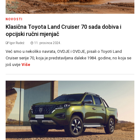
NOVOSTI
Klasična Toyota Land Cruiser 70 sada dobiva i
opcijski ručni mjenjač
Igor Rudež
11. prosinca 2024.
Već smo u nekoliko navrata, OVDJE i OVDJE, pisali o Toyoti Land
Cruiser serije 70, koja je predstavljena daleke 1984. godine, no koja se
još uvije
Više