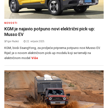
NOVOSTI
KGM je najavio potpuno novi električni pick-up:
Musso EV
Igor Rudež
22. veljače 2025.
KGM, bivši SsangYong, za proljeće priprema potpuno novi Musso EV.
Riječ je o novom električnom pick-up modelu koji se temelji na
električnom model
Više