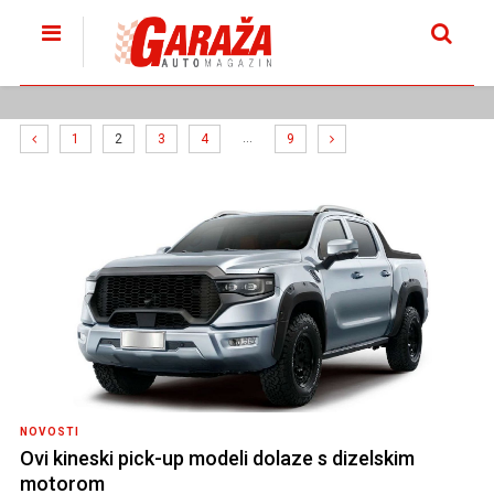
…
1
2
3
4
9
NOVOSTI
Ovi kineski pick-up modeli dolaze s dizelskim
motorom