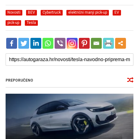
Novosti
BEV
Cybertruck
električni manji pick-up
EV
pick-up
Tesla
PREPORUČENO