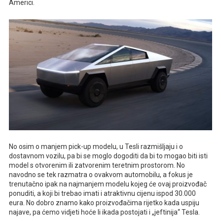
Americi.
No osim o manjem pick-up modelu, u Tesli razmišljaju i o
dostavnom vozilu, pa bi se moglo dogoditi da bi to mogao biti isti
model s otvorenim ili zatvorenim teretnim prostorom. No
navodno se tek razmatra o ovakvom automobilu, a fokus je
trenutačno ipak na najmanjem modelu kojeg će ovaj proizvođač
ponuditi, a koji bi trebao imati i atraktivnu cijenu ispod 30.000
eura. No dobro znamo kako proizvođačima rijetko kada uspiju
najave, pa ćemo vidjeti hoće li ikada postojati i „jeftinija“ Tesla.