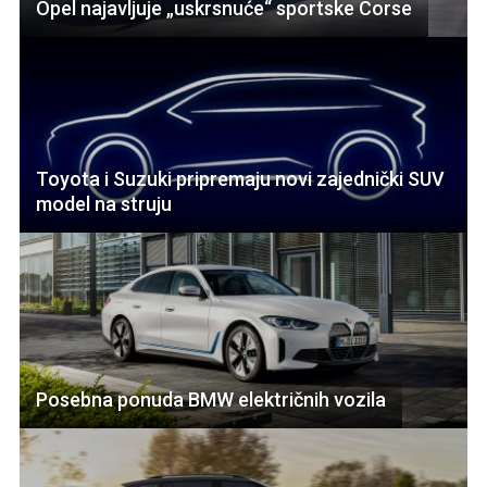
Opel najavljuje „uskrsnuće“ sportske Corse
Toyota i Suzuki pripremaju novi zajednički SUV
model na struju
Posebna ponuda BMW električnih vozila