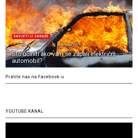
SAVJETI IZ GARAŽE
Krunoslav Ćosić
25. studenoga 2019.
Što učiniti ako vam se zapali električni
automobil?
Pratite nas na Facebook-u
YOUTUBE KANAL