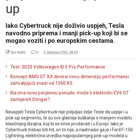
up
Iako Cybertruck nije doživio uspjeh, Tesla
navodno priprema i manji pick-up koji bi se
mogao voziti i po europskim cestama.
Igor Rudež
0
4. kolovoza 2025. 04:30
Test: 2023 Volkswagen ID.5 Pro Performance
Koncept AMG GT XX donosi novu dimenziju performansi
zahvaljujući snazi od 1360 KS
Kia ima novu perjanicu ponude: može li električni EV6 GT
zamijeniti Stinger?
Neuspjeli Tesla Cybertruck nije poljuljao želje Tesle da uspije i u
pick-up segmentu, te su sve glasnija šuškanja o manjem modelu
klasičnijeg dizajna, koji bi se smio prodavati i u Europi. Iako je
Cybertruck trebao biti hit, on to nije, a nadmašio ga je i Ford F-150
Lightning, električna izvedba najpopularnijeg pick-up modela u