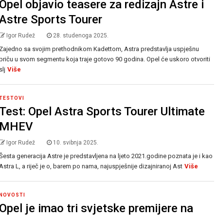
Opel objavio teasere za redizajn Astre i
Astre Sports Tourer
Igor Rudež
28. studenoga 2025.
Zajedno sa svojim prethodnikom Kadettom, Astra predstavlja uspješnu
priču u svom segmentu koja traje gotovo 90 godina. Opel će uskoro otvoriti
slj
Više
TESTOVI
Test: Opel Astra Sports Tourer Ultimate
MHEV
Igor Rudež
10. svibnja 2025.
Šesta generacija Astre je predstavljena na ljeto 2021.godine poznata je i kao
Astra L, a riječ je o, barem po nama, najuspješnije dizajniranoj Ast
Više
NOVOSTI
Opel je imao tri svjetske premijere na