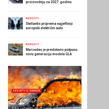
proizvodnju za 2027. godinu
NOVOSTI
Stellantis priprema najjeftiniji
europski električni auto
NOVOSTI
Mercedes je predstavio potpuno
novu generaciju modela GLA
SAVJETI IZ GARAŽE
Krunoslav Ćosić
25. studenoga 2019.
Što učiniti ako vam se zapali