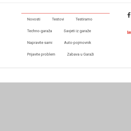
Novosti
Testovi
Testiramo
Techno-garaža
Savjeti iz garaže
I
Napravite sami
Auto-pojmovnik
Prijavite problem
Zabava u Garaži