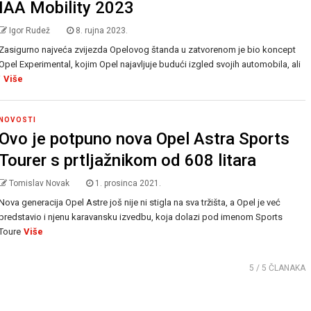
IAA Mobility 2023
Igor Rudež
8. rujna 2023.
Zasigurno najveća zvijezda Opelovog štanda u zatvorenom je bio koncept
Opel Experimental, kojim Opel najavljuje budući izgled svojih automobila, ali
i
Više
NOVOSTI
Ovo je potpuno nova Opel Astra Sports
Tourer s prtljažnikom od 608 litara
Tomislav Novak
1. prosinca 2021.
Nova generacija Opel Astre još nije ni stigla na sva tržišta, a Opel je već
predstavio i njenu karavansku izvedbu, koja dolazi pod imenom Sports
Toure
Više
5
/ 5 ČLANAKA