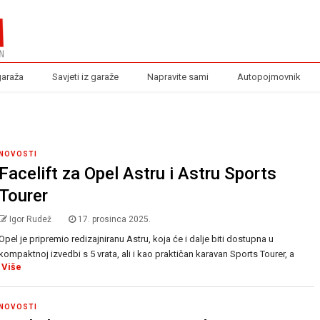
garaža
Savjeti iz garaže
Napravite sami
Autopojmovnik
NOVOSTI
Facelift za Opel Astru i Astru Sports
Tourer
Igor Rudež
17. prosinca 2025.
Opel je pripremio redizajniranu Astru, koja će i dalje biti dostupna u
kompaktnoj izvedbi s 5 vrata, ali i kao praktičan karavan Sports Tourer, a
Više
NOVOSTI