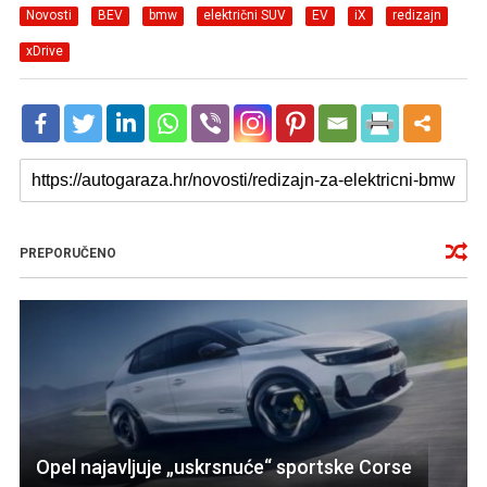
Novosti
BEV
bmw
električni SUV
EV
iX
redizajn
xDrive
PREPORUČENO
Opel najavljuje „uskrsnuće“ sportske Corse