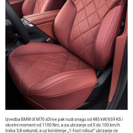
Izvedba BMW iX M70 xDrive pak nudi snagu od 485 kW/659 KS i
okretni moment od 1100 Nm, a za ubrzanje od 0 do 100 km/h
treba 3,8 sekundi, a uz korištenje „1-foot rollout“ ubrzanje će