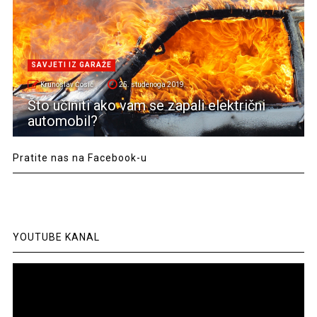
SAVJETI IZ GARAŽE
Krunoslav Ćosić
25. studenoga 2019.
Što učiniti ako vam se zapali električni
automobil?
Pratite nas na Facebook-u
YOUTUBE KANAL