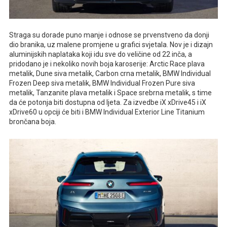
Straga su dorade puno manje i odnose se prvenstveno da donji
dio branika, uz malene promjene u grafici svjetala. Nov je i dizajn
aluminijskih naplataka koji idu sve do veličine od 22 inča, a
pridodano je i nekoliko novih boja karoserije: Arctic Race plava
metalik, Dune siva metalik, Carbon crna metalik, BMW Individual
Frozen Deep siva metalik, BMW Individual Frozen Pure siva
metalik, Tanzanite plava metalik i Space srebrna metalik, s time
da će potonja biti dostupna od ljeta. Za izvedbe iX xDrive45 i iX
xDrive60 u opciji će biti i BMW Individual Exterior Line Titanium
brončana boja.