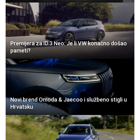
Premijera za ID.3 Neo: Je li VW konačno došao
pameti?
Novi brend Omoda & Jaecoo i službeno stigli u
Hrvatsku