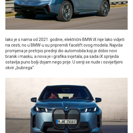
Iako je s nama od 2021. godine, električni BMW iX nije lako vidjeti
na cesti, no u BMW-u su pripremili facelift ovog modela. Najviše
promjena je pretrpio prednji dio automobila koji je dobio novi
branik i masku, a nova je i grafika svjetala, pa sada iX sprijeda
ostavlja puno bolji dojam nego prije. U seriji se nude i osvijetljeni
okvir „bubrega“.