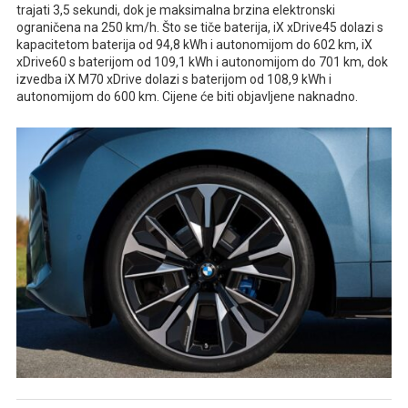
trajati 3,5 sekundi, dok je maksimalna brzina elektronski
ograničena na 250 km/h. Što se tiče baterija, iX xDrive45 dolazi s
kapacitetom baterija od 94,8 kWh i autonomijom do 602 km, iX
xDrive60 s baterijom od 109,1 kWh i autonomijom do 701 km, dok
izvedba iX M70 xDrive dolazi s baterijom od 108,9 kWh i
autonomijom do 600 km. Cijene će biti objavljene naknadno.