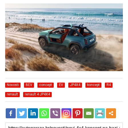
Novosti
BEV
concept
EV
JP4X4
koncept
R4
renault
renault 4 JP4X4