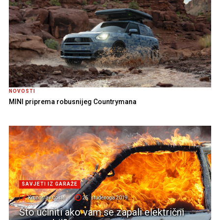
NOVOSTI
MINI priprema robusnijeg Countrymana
SAVJETI IZ GARAŽE
Krunoslav Ćosić
25. studenoga 2019.
Što učiniti ako vam se zapali električni