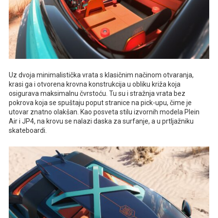
Uz dvoja minimalistička vrata s klasičnim načinom otvaranja,
krasi ga i otvorena krovna konstrukcija u obliku križa koja
osigurava maksimalnu čvrstoću. Tu su i stražnja vrata bez
pokrova koja se spuštaju poput stranice na pick-upu, čime je
utovar znatno olakšan. Kao posveta stilu izvornih modela Plein
Air i JP4, na krovu se nalazi daska za surfanje, a u prtljažniku
skateboardi.