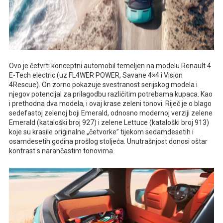
Ovo je četvrti konceptni automobil temeljen na modelu Renault 4
E-Tech electric (uz FL4WER POWER, Savane 4×4 i Vision
4Rescue). On zorno pokazuje svestranost serijskog modela i
njegov potencijal za prilagodbu različitim potrebama kupaca. Kao
i prethodna dva modela, i ovaj krase zeleni tonovi. Riječ je o blago
sedefastoj zelenoj boji Emerald, odnosno modernoj verziji zelene
Emerald (kataloški broj 927) i zelene Lettuce (kataloški broj 913)
koje su krasile originalne „četvorke” tijekom sedamdesetih i
osamdesetih godina prošlog stoljeća. Unutrašnjost donosi oštar
kontrast s narančastim tonovima.