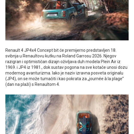
Renault 4 JP4x4 Concept bit će premijerno predstavljen 18.
svibnja u Renaultovu kutku na Roland Garrosu 2026. Njegov
razigran i optimističan dizajn oživljava duh modela Plein Air iz
1969. i JP4 iz 1981., dok sustav pogona na sve kotače unosi dozu
modernog avanturizma. Iako je naziv izravna posveta originalu
(JP4), on se može tumačiti i kao pokrata za „journée à la plage”
(dan na plaži) s Renaultom 4.