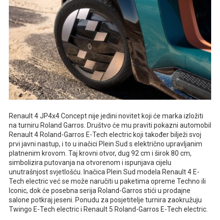
Renault 4 JP4x4 Concept nije jedini novitet koji će marka izložiti
na turniru Roland Garros. Društvo će mu praviti pokazni automobil
Renault 4 Roland-Garros E-Tech electric koji također bilježi svoj
prvi javni nastup, i to u inačici Plein Sud s električno upravljanim
platnenim krovom. Taj krovni otvor, dug 92 cm i širok 80 cm,
simbolizira putovanja na otvorenom i ispunjava cijelu
unutrašnjost svjetlošću. Inačica Plein Sud modela Renault 4 E-
Tech electric već se može naručiti u paketima opreme Techno ili
Iconic, dok će posebna serija Roland-Garros stići u prodajne
salone potkraj jeseni. Ponudu za posjetitelje turnira zaokružuju
Twingo E-Tech electric i Renault 5 Roland-Garros E-Tech electric.