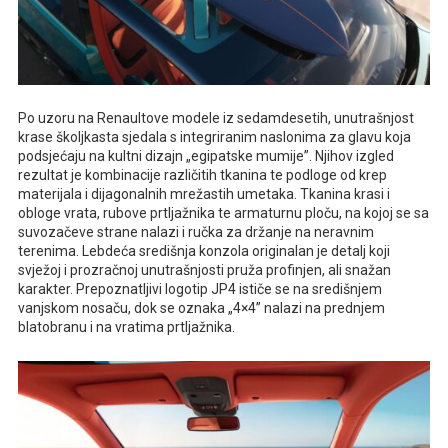
Po uzoru na Renaultove modele iz sedamdesetih, unutrašnjost
krase školjkasta sjedala s integriranim naslonima za glavu koja
podsjećaju na kultni dizajn „egipatske mumije”. Njihov izgled
rezultat je kombinacije različitih tkanina te podloge od krep
materijala i dijagonalnih mrežastih umetaka. Tkanina krasi i
obloge vrata, rubove prtljažnika te armaturnu ploču, na kojoj se sa
suvozačeve strane nalazi i ručka za držanje na neravnim
terenima. Lebdeća središnja konzola originalan je detalj koji
svježoj i prozračnoj unutrašnjosti pruža profinjen, ali snažan
karakter. Prepoznatljivi logotip JP4 ističe se na središnjem
vanjskom nosaču, dok se oznaka „4×4” nalazi na prednjem
blatobranu i na vratima prtljažnika.