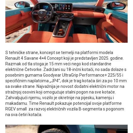
S tehničke strane, koncept se temelji na platformi modela
Renault 4 Savane 4×4 Concept koji je predstavljen 2025. godine.
Razmak od tla stoga je 15 mm veći nego kod standardne
električne Četvorke. Zadržani su 18-inčni kotači, no sada dolaze s
posebnim gumama Goodyear UltraGrip Performance+ 225/55 i
specifičnim naplatcima „JP4”, dok je trag kotača širi za po 10 mm
sa svake strane. Najvažnija je novost dodatni električni motor na
stražnjoj osovini koji omogućuje stalni pogon na sve kotače.
Zahvaljujući njemu, vozilo je okretnije na pijesku, kamenju i
makadamu. Time Renault pokazuje potencijal svoje platforme
RGEV small za razvoj električnih vozila B-segmenta s pogonom
na sva četiri kotača.