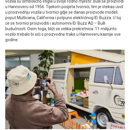
vozila su simbolično stigla u svoje rodno mjesto: Bulli se proizvodi
u Hannoveru od 1956. Tijekom posjeta tvornici, tim je stekao uvid
u proizvodnju vozila u tvornici gdje se danas proizvode modeli
poput Multivana, California i potpuno električnog ID. Buzza. U toj
će se tvornici proizvoditi i autonomni ID. Buzz AD – Bulli
budućnosti. Osim toga, bliži se velika prekretnica: 11-milijunto
vozilo trebalo bi sići s proizvodne trake u Hannoveru kasnije ove
godine.