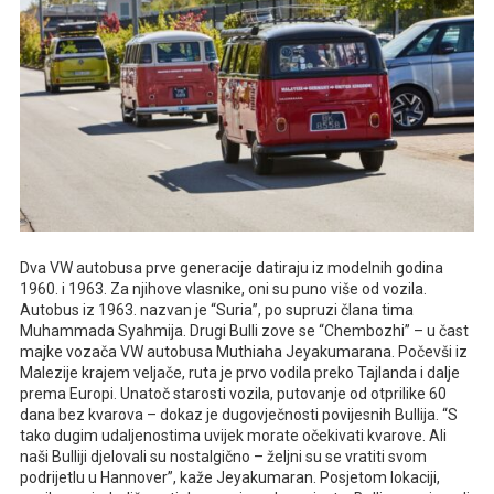
Dva VW autobusa prve generacije datiraju iz modelnih godina
1960. i 1963. Za njihove vlasnike, oni su puno više od vozila.
Autobus iz 1963. nazvan je “Suria”, po supruzi člana tima
Muhammada Syahmija. Drugi Bulli zove se “Chembozhi” – u čast
majke vozača VW autobusa Muthiaha Jeyakumarana. Počevši iz
Malezije krajem veljače, ruta je prvo vodila preko Tajlanda i dalje
prema Europi. Unatoč starosti vozila, putovanje od otprilike 60
dana bez kvarova – dokaz je dugovječnosti povijesnih Bullija. “S
tako dugim udaljenostima uvijek morate očekivati ​​kvarove. Ali
naši Bulliji djelovali su nostalgično – željni su se vratiti svom
podrijetlu u Hannover”, kaže Jeyakumaran. Posjetom lokaciji,