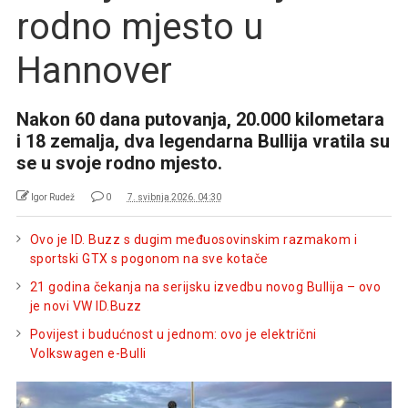
rodno mjesto u
Hannover
Nakon 60 dana putovanja, 20.000 kilometara
i 18 zemalja, dva legendarna Bullija vratila su
se u svoje rodno mjesto.
Igor Rudež
0
7. svibnja 2026. 04:30
Ovo je ID. Buzz s dugim međuosovinskim razmakom i
sportski GTX s pogonom na sve kotače
21 godina čekanja na serijsku izvedbu novog Bullija – ovo
je novi VW ID.Buzz
Povijest i budućnost u jednom: ovo je električni
Volkswagen e-Bulli