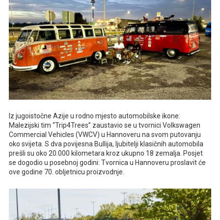
Iz jugoistočne Azije u rodno mjesto automobilske ikone:
Malezijski tim “Trip4Trees” zaustavio se u tvornici Volkswagen
Commercial Vehicles (VWCV) u Hannoveru na svom putovanju
oko svijeta. S dva povijesna Bullija, ljubitelji klasičnih automobila
prešli su oko 20.000 kilometara kroz ukupno 18 zemalja. Posjet
se dogodio u posebnoj godini: Tvornica u Hannoveru proslavit će
ove godine 70. obljetnicu proizvodnje.