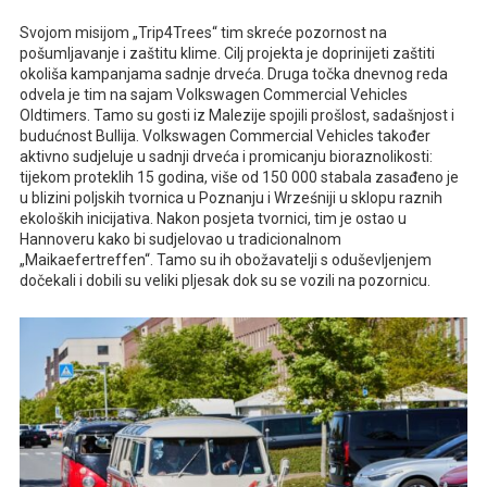
Svojom misijom „Trip4Trees“ tim skreće pozornost na
pošumljavanje i zaštitu klime. Cilj projekta je doprinijeti zaštiti
okoliša kampanjama sadnje drveća. Druga točka dnevnog reda
odvela je tim na sajam Volkswagen Commercial Vehicles
Oldtimers. Tamo su gosti iz Malezije spojili prošlost, sadašnjost i
budućnost Bullija. Volkswagen Commercial Vehicles također
aktivno sudjeluje u sadnji drveća i promicanju bioraznolikosti:
tijekom proteklih 15 godina, više od 150 000 stabala zasađeno je
u blizini poljskih tvornica u Poznanju i Wrześniji u sklopu raznih
ekoloških inicijativa. Nakon posjeta tvornici, tim je ostao u
Hannoveru kako bi sudjelovao u tradicionalnom
„Maikaefertreffen“. Tamo su ih obožavatelji s oduševljenjem
dočekali i dobili su veliki pljesak dok su se vozili na pozornicu.