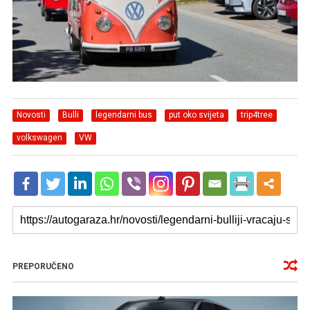
Novosti
Bulli
legendarni bus
put oko svijeta
trip4tree
volkswagen
VW
PREPORUČENO