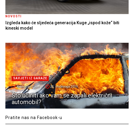
NOVOSTI
Izgleda kako će sljedeća generacija Kuge „ispod kože“ biti
kineski model
SAVJETI IZ GARAŽE
Krunoslav Ćosić
25. studenoga 2019.
Što učiniti ako vam se zapali električni
automobil?
Pratite nas na Facebook-u