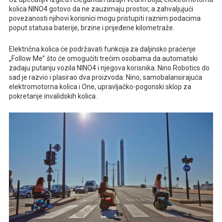
kolica NINO4 gotovo da ne zauzimaju prostor, a zahvaljujući
povezanosti njihovi korisnici mogu pristupiti raznim podacima
poput statusa baterije, brzine i prijeđene kilometraže.
Električna kolica će podržavati funkcija za daljinsko praćenje
„Follow Me” što će omogućiti trećim osobama da automatski
zadaju putanju vozila NINO4 i njegova korisnika. Nino Robotics do
sad je razvio i plasirao dva proizvoda: Nino, samobalansirajuća
elektromotorna kolica i One, upravljačko-pogonski sklop za
pokretanje invalidskih kolica.