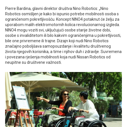
Pierre Bardina, glavni direktor društva Nino Robotics: „Nino
Robotics osmišljen je kako bi ispunio potrebe mobilnosti osoba s
ograničenom pokretljivošću. Koncept NINO4 potaknut će želju za
uporabom malih elektromotornih kolica revolucionarnog izgleda.
NINO4 mogu voziti svi, uključujući osobe starije životne dobi,
osobe s invaliditetom ili bilo kakvim ograničenjima u pokretljivosti,
bile one privremene ili trajne. Dizajn koji nudi Nino Robotics
značajno poboljšava samopouzdanje i kvalitetu društvenog
života njegovih korisnika, a time i njihov duh i zdravlje. Suvremena
i povezana rješenja mobilnosti koja nudi Nissan Robotics od
neupitne su društvene važnosti.