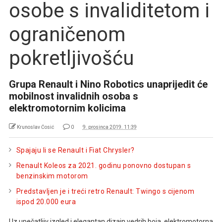
osobe s invaliditetom i
ograničenom
pokretljivošću
Grupa Renault i Nino Robotics unaprijedit će
mobilnost invalidnih osoba s
elektromotornim kolicima
Krunoslav Ćosić
0
9. prosinca 2019. 11:39
Spajaju li se Renault i Fiat Chrysler?
Renault Koleos za 2021. godinu ponovno dostupan s
benzinskim motorom
Predstavljen je i treći retro Renault: Twingo s cijenom
ispod 20.000 eura
Uz upečatljiv izgled i elegantan dizajn vedrih boja, elektromotorna