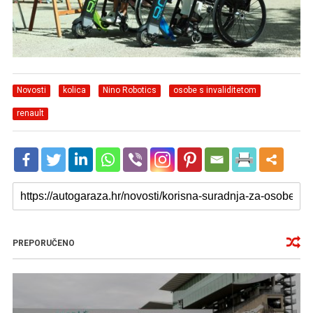
Novosti
kolica
Nino Robotics
osobe s invaliditetom
renault
PREPORUČENO