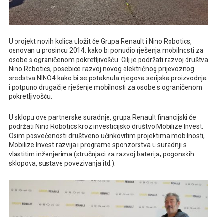
U projekt novih kolica uložit će Grupa Renault i Nino Robotics,
osnovan u prosincu 2014. kako bi ponudio rješenja mobilnosti za
osobe s ograničenom pokretljivošću. Cilj je podržati razvoj društva
Nino Robotics, posebice razvoj novog električnog prijevoznog
sredstva NINO4 kako bi se potaknula njegova serijska proizvodnja
i potpuno drugačije rješenje mobilnosti za osobe s ograničenom
pokretljivošću.
U sklopu ove partnerske suradnje, grupa Renault financijski će
podržati Nino Robotics kroz investicijsko društvo Mobilize Invest.
Osim posvećenosti društveno učinkovitim projektima mobilnosti,
Mobilize Invest razvija i programe sponzorstva u suradnji s
vlastitim inženjerima (stručnjaci za razvoj baterija, pogonskih
sklopova, sustave povezivanja itd.).