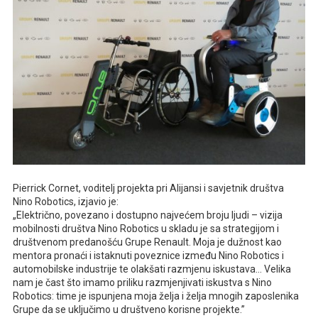
Pierrick Cornet, voditelj projekta pri Alijansi i savjetnik društva
Nino Robotics, izjavio je:
„Električno, povezano i dostupno najvećem broju ljudi – vizija
mobilnosti društva Nino Robotics u skladu je sa strategijom i
društvenom predanošću Grupe Renault. Moja je dužnost kao
mentora pronaći i istaknuti poveznice između Nino Robotics i
automobilske industrije te olakšati razmjenu iskustava… Velika
nam je čast što imamo priliku razmjenjivati iskustva s Nino
Robotics: time je ispunjena moja želja i želja mnogih zaposlenika
Grupe da se uključimo u društveno korisne projekte.”