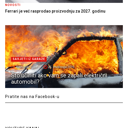
NOVOSTI
Ferrari je već rasprodao proizvodnju za 2027. godinu
SAVJETI IZ GARAŽE
Krunoslav Ćosić
25. studenoga 2019.
Što učiniti ako vam se zapali električni
automobil?
Pratite nas na Facebook-u