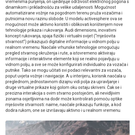
vremenima punjenja, on ujedinjuje održivost električnog pogona s
dinamikom i prikladnošću za velike udaljenosti. Mogućnost
automatizirane vožnje na pogodnom terenu pruža vozačima i
putnicima novu razinu slobode. U modelu activesphere ova se
mogućnost može aktivno koristiti i oblikovati korištenjem nove
tehnologije prikaza i rukovanja. Audi dimensions, inovativni
koncept rukovanja, spaja fizički i virtualni svijet (“mješovita
stvarnost”) prikazujući digitalne informacije u vidnom polju u
realnom vremenu. Naočale vrhunske tehnologije omogućuju
pregled stvarnog okruženja i rute, a istovremeno aktiviraju
informacije i interaktivne elemente koji se realno pojavljuju u
vidnom polju, a sve se može konfigurirati individualno za vozača i
putnike. Tako se mogu učitati svi podaci relevantni za vozača,
poput uvjeta vožnje i navigacije. A u interijeru, korisnik naočala u
preglednom, jednostavnom dizajnu vidi polja za upravljanje i
druge virtualne prikaze koji golom oku ostaju skriveni. Čak se i
precizna interakcija s ovim stvarno postojećim, ali nevidljivim
zonama osjetljivima na dodir može kontrolirati pomoću optike
mješovite stvarnosti: naime, naočale prikazuju funkcije, a kod
dodira rukom, one se izvršavaju aktivno i u realnom vremenu.