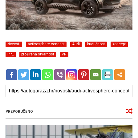
Novosti
activesphere concept
Audi
budućnost
koncept
PPE
proširena stvarnost
VR
PREPORUČENO