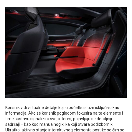
Korisnik vidi virtualne detalje koji u početku služe isključivo kao
informacija. Ako se korisnik pogledom fokusira na te elemente i
time sustavu signalizira svoj interes, pojavljuju se detaljniji
sadržaji – kao kod manualnog klika koji otvara podizbornik.
Ukratko: aktivno stanje interaktivnog elementa postiže se čim se