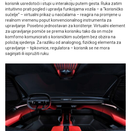
korisnik usredotoči i stupi u interakciju putem gesta. Ruka zatim
intuitivno prati pogled i upravlja funkcijama vozila – a “korisničko
sučelje” – virtualni prikaz u naočalama – reagira na promjene u
realnom vremenu poput konvencionalnog instrumenta za
upravljanje. Posebno jednostavan za korištenje: Virtualni element
za upravljanje pomiče se prema korisniku tako da on može
komforno komunicirati s korisničkim sučeljem bez obzira na
položaj sjedenja. Za razliku od analognog, fizičkog elementa za
upravljanje – tipkovnice, regulatora – korisnik se ne mora
saginjati ili ispružiti ruku.