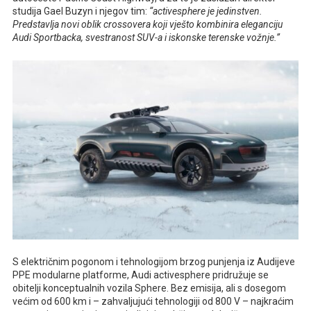
studija Gael Buzyn i njegov tim:
“activesphere je jedinstven.
Predstavlja novi oblik crossovera koji vješto kombinira eleganciju
Audi Sportbacka, svestranost SUV-a i iskonske terenske vožnje.”
S električnim pogonom i tehnologijom brzog punjenja iz Audijeve
PPE modularne platforme, Audi activesphere pridružuje se
obitelji konceptualnih vozila Sphere. Bez emisija, ali s dosegom
većim od 600 km i – zahvaljujući tehnologiji od 800 V – najkraćim