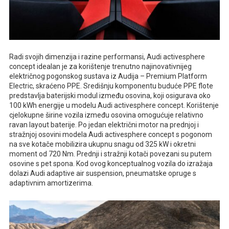
Radi svojih dimenzija i razine performansi, Audi activesphere
concept idealan je za korištenje trenutno najinovativnijeg
električnog pogonskog sustava iz Audija – Premium Platform
Electric, skraćeno PPE. Središnju komponentu buduće PPE flote
predstavlja baterijski modul između osovina, koji osigurava oko
100 kWh energije u modelu Audi activesphere concept. Korištenje
cjelokupne širine vozila između osovina omogućuje relativno
ravan layout baterije. Po jedan električni motor na prednjoj i
stražnjoj osovini modela Audi activesphere concept s pogonom
na sve kotače mobilizira ukupnu snagu od 325 kW i okretni
moment od 720 Nm. Prednji i stražnji kotači povezani su putem
osovine s pet spona. Kod ovog konceptualnog vozila do izražaja
dolazi Audi adaptive air suspension, pneumatske opruge s
adaptivnim amortizerima.