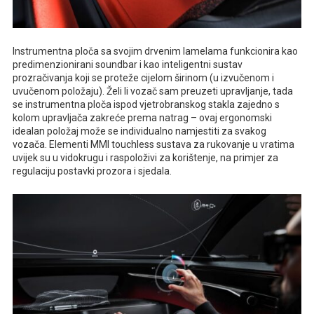
Instrumentna ploča sa svojim drvenim lamelama funkcionira kao
predimenzionirani soundbar i kao inteligentni sustav
prozračivanja koji se proteže cijelom širinom (u izvučenom i
uvučenom položaju). Želi li vozač sam preuzeti upravljanje, tada
se instrumentna ploča ispod vjetrobranskog stakla zajedno s
kolom upravljača zakreće prema natrag – ovaj ergonomski
idealan položaj može se individualno namjestiti za svakog
vozača. Elementi MMI touchless sustava za rukovanje u vratima
uvijek su u vidokrugu i raspoloživi za korištenje, na primjer za
regulaciju postavki prozora i sjedala.