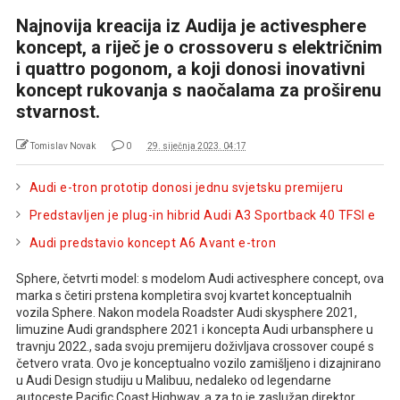
Najnovija kreacija iz Audija je activesphere
koncept, a riječ je o crossoveru s električnim
i quattro pogonom, a koji donosi inovativni
koncept rukovanja s naočalama za proširenu
stvarnost.
Tomislav Novak
0
29. siječnja 2023. 04:17
Audi e-tron prototip donosi jednu svjetsku premijeru
Predstavljen je plug-in hibrid Audi A3 Sportback 40 TFSI e
Audi predstavio koncept A6 Avant e-tron
Sphere, četvrti model: s modelom Audi activesphere concept, ova
marka s četiri prstena kompletira svoj kvartet konceptualnih
vozila Sphere. Nakon modela Roadster Audi skysphere 2021,
limuzine Audi grandsphere 2021 i koncepta Audi urbansphere u
travnju 2022., sada svoju premijeru doživljava crossover coupé s
četvero vrata. Ovo je konceptualno vozilo zamišljeno i dizajnirano
u Audi Design studiju u Malibuu, nedaleko od legendarne
autoceste Pacific Coast Highway, a za to je zaslužan direktor