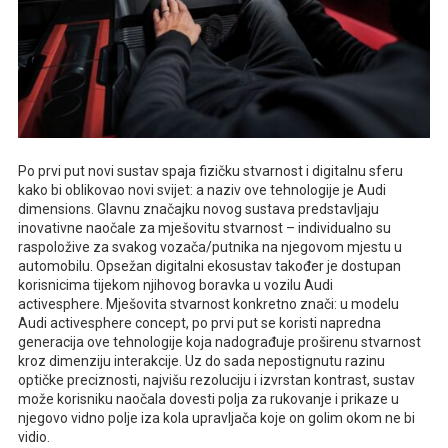
Po prvi put novi sustav spaja fizičku stvarnost i digitalnu sferu
kako bi oblikovao novi svijet: a naziv ove tehnologije je Audi
dimensions. Glavnu značajku novog sustava predstavljaju
inovativne naočale za mješovitu stvarnost – individualno su
raspoložive za svakog vozača/putnika na njegovom mjestu u
automobilu. Opsežan digitalni ekosustav također je dostupan
korisnicima tijekom njihovog boravka u vozilu Audi
activesphere. Mješovita stvarnost konkretno znači: u modelu
Audi activesphere concept, po prvi put se koristi napredna
generacija ove tehnologije koja nadograđuje proširenu stvarnost
kroz dimenziju interakcije. Uz do sada nepostignutu razinu
optičke preciznosti, najvišu rezoluciju i izvrstan kontrast, sustav
može korisniku naočala dovesti polja za rukovanje i prikaze u
njegovo vidno polje iza kola upravljača koje on golim okom ne bi
vidio.