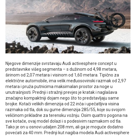
Njegove dimenzije svrstavaju Audi activesphere concept u
predstavnike višeg segmenta – s dužinom od 4,98 metara,
širinom od 2,07 metara i visinom od 1,60 metara. Tipično za
električne automobile, ima velik međuosovinski razmak od 2,97
metara i pruža putnicima maksimalan prostor za noge u
unutrašnjosti. Prednji i stražnji prevjes je kratak i naglašava
značajno kompaktniji dojam nego što to predstavljaju same
brojke. Kotači velikih dimenzija od 22 inča i upečatljiva visina
razmaka od tla, dok su gume dimenzija 285/55, koje su svojom
veličinom prikladne za terensku vožnju. Osim quattro pogona na
sve kotače, ovaj model dolazi i s podesivim razmakom od tla.
Tako je on u osnovi udaljen 208 mm, ali ga je moguće dodatno
povećati za 40 mm. Prednji kut nagiba modela Audi activesphere