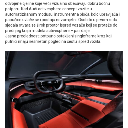
odvojene cjeline koje već i vizualno obećavaju dobru bočnu
potporu. Kad Audi activesphere concept vozite u
automatiziranom modusu, instrumentna ploča, kolo upravljača i
papučice uvlače se i postaju nezamjetni. Osobito u prvom redu
sjedala otvara se širok prostor ispred vozača koji se proteže do
prednjeg kraja modela activesphere – pa i dalje.
Jasna preglednost: potpuno ostakljeni singleframe kroz koji
putnici imaju nesmetan pogled na cestu ispred vozila.