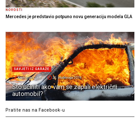
NOVOSTI
Mercedes je predstavio potpuno novu generaciju modela GLA
SAVJETI IZ GARAŽE
Krunoslav Ćosić
25. studenoga 2019.
Što učiniti ako vam se zapali električni
automobil?
Pratite nas na Facebook-u