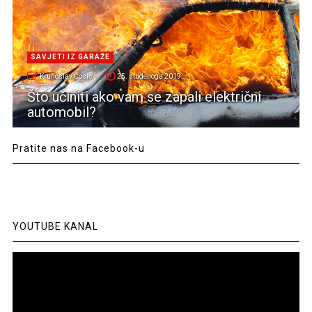
SAVJETI IZ GARAŽE
Krunoslav Ćosić
25. studenoga 2019.
Što učiniti ako vam se zapali električni
automobil?
Pratite nas na Facebook-u
YOUTUBE KANAL