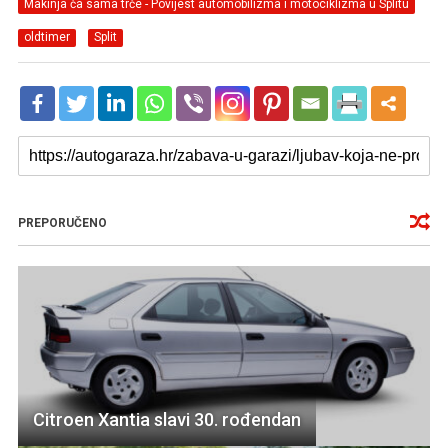
Makinja ča sama trče - Povijest automobilizma i motociklizma u Splitu
oldtimer
Split
PREPORUČENO
Citroen Xantia slavi 30. rođendan