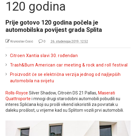
120 godina
Prije gotovo 120 godina počela je
automobilska povijest grada Splita
Krunoslav Ćosić
0
26. studenoga 2019. 12:52
Citroen Xantia slavi 30. rođendan
Trash&Burn American car meeting & rock and roll festival
Proizvodit će se električna verzija jednog od najljepših
automobila na svijetu
Rolls-Royce
Silver Shadow, Citroën DS 21 Pallas,
Maserati
Quattroporte
i mnogi drugi starodobni automobili pobudili su
interes Splićana koji su prošli vikend iskoristili za povratak u
daleku prošlost, u vrijeme kad su Splitom vozili prvi automobili.