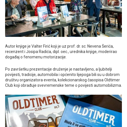
Autor knjige je Valter Firić koji je uz prof. dr. sc. Nevena Šerića,
recenzent i Josipa Radića, dipl. oec., urednika knjige, moderirao
događaj o fenomenu motorizacije.
Po završetku prezentacije druženje je nastavljeno, a ljubitelji
povijesti, tradicije, automobila i općenito lijepoga bili su u dobrom
društvu organizatora eventa, kolekcionarskog časopisa Oldtimer
Club koji obrađuje svevremenske teme o povijesti automobilizma.