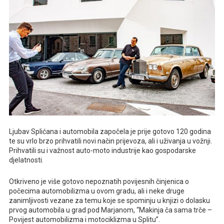
Ljubav Splićana i automobila započela je prije gotovo 120 godina
te su vrlo brzo prihvatili novi način prijevoza, ali i uživanja u vožnji.
Prihvatili su i važnost auto-moto industrije kao gospodarske
djelatnosti.
Otkriveno je više gotovo nepoznatih povijesnih činjenica o
počecima automobilizma u ovom gradu, ali i neke druge
zanimljivosti vezane za temu koje se spominju u knjizi o dolasku
prvog automobila u grad pod Marjanom, “Makinja ča sama trče –
Povijest automobilizma i motociklizma u Splitu”.