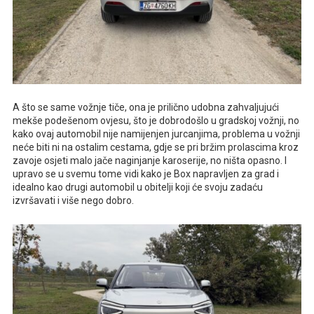
A što se same vožnje tiče, ona je prilično udobna zahvaljujući
mekše podešenom ovjesu, što je dobrodošlo u gradskoj vožnji, no
kako ovaj automobil nije namijenjen jurcanjima, problema u vožnji
neće biti ni na ostalim cestama, gdje se pri bržim prolascima kroz
zavoje osjeti malo jače naginjanje karoserije, no ništa opasno. I
upravo se u svemu tome vidi kako je Box napravljen za grad i
idealno kao drugi automobil u obitelji koji će svoju zadaću
izvršavati i više nego dobro.