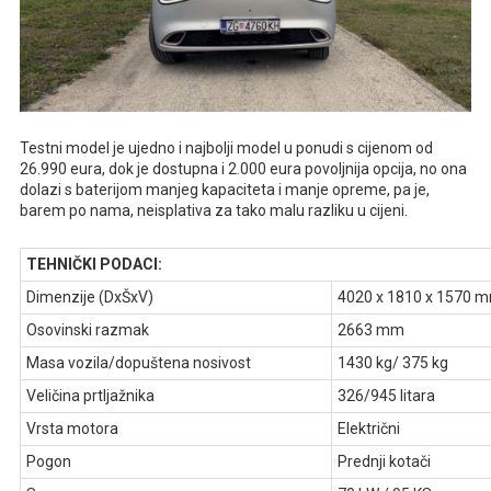
Testni model je ujedno i najbolji model u ponudi s cijenom od
26.990 eura, dok je dostupna i 2.000 eura povoljnija opcija, no ona
dolazi s baterijom manjeg kapaciteta i manje opreme, pa je,
barem po nama, neisplativa za tako malu razliku u cijeni.
TEHNIČKI PODACI:
Dimenzije (DxŠxV)
4020 x 1810 x 1570 
Osovinski razmak
2663 mm
Masa vozila/dopuštena nosivost
1430 kg/ 375 kg
Veličina prtljažnika
326/945 litara
Vrsta motora
Električni
Pogon
Prednji kotači