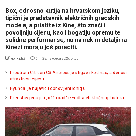
Box, odnosno kutija na hrvatskom jeziku,
tipični je predstavnik električnih gradskih
modela, a pristiže iz Kine, što znači i
povoljniju cijenu, kao i bogatiju opremu te
solidne performanse, no na nekim detaljima
Kinezi moraju još poraditi.
Igor Rudež
0
25. listopada 2025. 04:30
Prostrani Citroen C3 Aircross je stigao i kod nas, a donosi
atraktivnu cijenu
Hyundai je najavio i obnovljeni Ioniq 6
Predstavljena je i „off-road“ izvedba električnog Instera