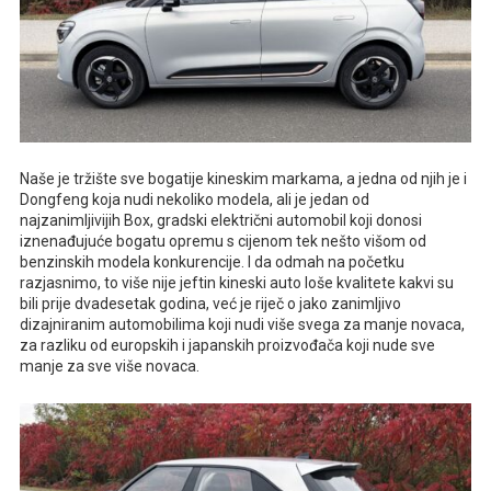
Naše je tržište sve bogatije kineskim markama, a jedna od njih je i
Dongfeng koja nudi nekoliko modela, ali je jedan od
najzanimljivijih Box, gradski električni automobil koji donosi
iznenađujuće bogatu opremu s cijenom tek nešto višom od
benzinskih modela konkurencije. I da odmah na početku
razjasnimo, to više nije jeftin kineski auto loše kvalitete kakvi su
bili prije dvadesetak godina, već je riječ o jako zanimljivo
dizajniranim automobilima koji nudi više svega za manje novaca,
za razliku od europskih i japanskih proizvođača koji nude sve
manje za sve više novaca.