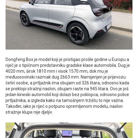
Dongfeng Box je model koji je pristigao prošle godine u Europu a
riječ je o tipičnom predstavniku gradske klase automobila. Dug je
4020 mm, širok 1810 mm i visok 1570 mm, dok mu je
međuosovinski razmak dug 2663 mm. Namijenjen je prijevozu
četiri osobe, a prtljažnik ima obujam od 326 litara, odnosno kada
se preklopi stražnji naslon, obujam raste na 945 litara. Ovo je još
jedan kineski automobil koji dolazi bez poklopca, odnosno police
prtljažnika, a izgleda kako na tamošnjem tržištu to nije važna.
Također, iako je riječ o potpuno opremljenom modelu, naslon
stražnje klupe nije djeljiv.