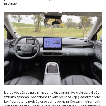
pretinac.
Ispred vozača se nalazi moderno dizajnirani dvokraki upravljač s
fizičkim tipkama i posebnom tipkom prečaca kojeg sami možete
konfigurirati, no podešava se samo po visini. Digitalni instrumenti
dolaze na zaslonu od tek 5 inča, no prikaz brzine i svih funkcija je