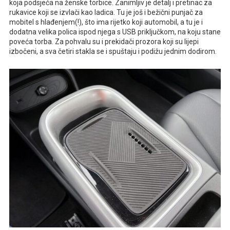
koja podsjeća na ženske torbice. Zanimljiv je detalj i pretinac za
rukavice koji se izvlači kao ladica. Tu je još i bežični punjač za
mobitel s hlađenjem(!), što ima rijetko koji automobil, a tu je i
dodatna velika polica ispod njega s USB priključkom, na koju stane
poveća torba. Za pohvalu su i prekidači prozora koji su lijepi
izbočeni, a sva četiri stakla se i spuštaju i podižu jednim dodirom.