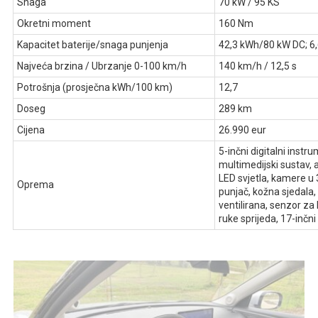
Snaga
70 kW / 95 KS
Okretni moment
160 Nm
Kapacitet baterije/snaga punjenja
42,3 kWh/80 kW DC; 6
Najveća brzina / Ubrzanje 0-100 km/h
140 km/h / 12,5 s
Potrošnja (prosječna kWh/100 km)
12,7
Doseg
289 km
Cijena
26.990 eur
5-inčni digitalni instru
multimedijski sustav, 
LED svjetla, kamere u 
Oprema
punjač, kožna sjedala, 
ventilirana, senzor za
ruke sprijeda, 17-inčni