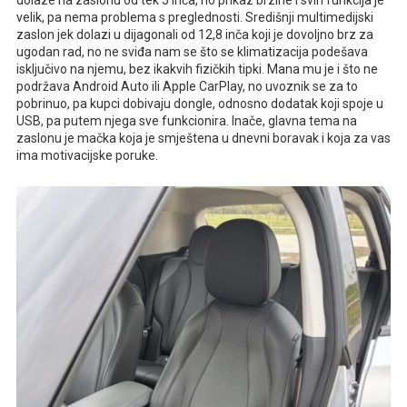
velik, pa nema problema s preglednosti. Središnji multimedijski
zaslon jek dolazi u dijagonali od 12,8 inča koji je dovoljno brz za
ugodan rad, no ne sviđa nam se što se klimatizacija podešava
isključivo na njemu, bez ikakvih fizičkih tipki. Mana mu je i što ne
podržava Android Auto ili Apple CarPlay, no uvoznik se za to
pobrinuo, pa kupci dobivaju dongle, odnosno dodatak koji spoje u
USB, pa putem njega sve funkcionira. Inače, glavna tema na
zaslonu je mačka koja je smještena u dnevni boravak i koja za vas
ima motivacijske poruke.