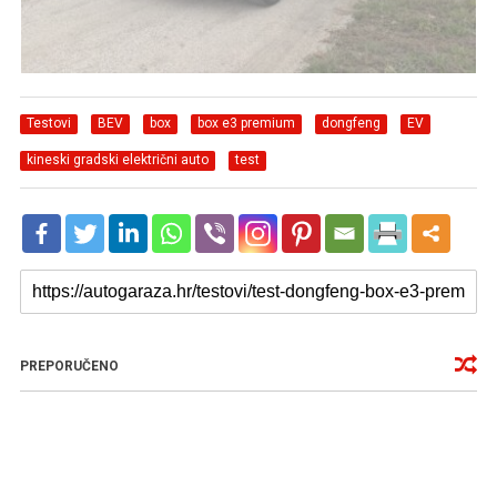
Testovi
BEV
box
box e3 premium
dongfeng
EV
kineski gradski električni auto
test
PREPORUČENO