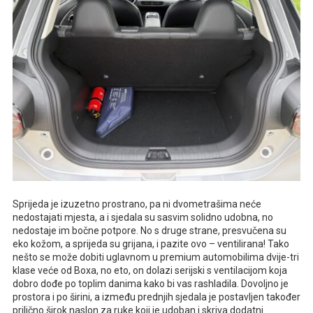
Sprijeda je izuzetno prostrano, pa ni dvometrašima neće
nedostajati mjesta, a i sjedala su sasvim solidno udobna, no
nedostaje im bočne potpore. No s druge strane, presvučena su
eko kožom, a sprijeda su grijana, i pazite ovo – ventilirana! Tako
nešto se može dobiti uglavnom u premium automobilima dvije-tri
klase veće od Boxa, no eto, on dolazi serijski s ventilacijom koja
dobro dođe po toplim danima kako bi vas rashladila. Dovoljno je
prostora i po širini, a između prednjih sjedala je postavljen također
prilično širok naslon za ruke koji je udoban i skriva dodatni