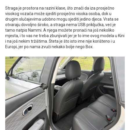
Straga je prostora na razini klase, što znači da iza prosječno
visokog vozača može sjediti prosječno visoka osoba, dok u
drugim slučajevima udobno mogu sjediti jedino djeca. Vrata se
otvaraju dovoljno široko, a straga nema USB priključka, već je
tamo natpis Nammi. A njega možete pronaći na još nekoliko
mjesta, i to vas ne treba zbunjivati jer je to ime ovog modela u Kini
i na još nekim tržištima. Šteta je što isto ime nije korišteno i u
Europi, jer po nama zvuči nekako bolje nego Box.