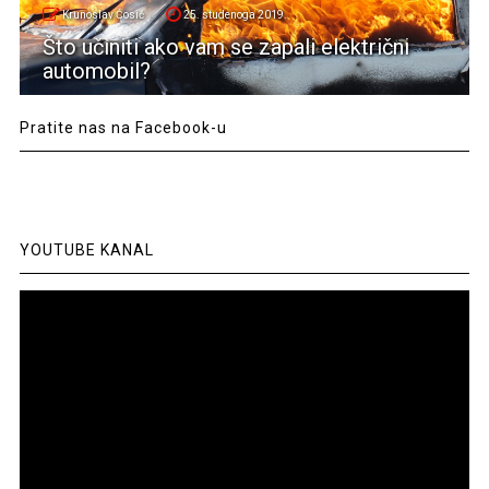
Krunoslav Ćosić
25. studenoga 2019.
Što učiniti ako vam se zapali električni
automobil?
Pratite nas na Facebook-u
YOUTUBE KANAL