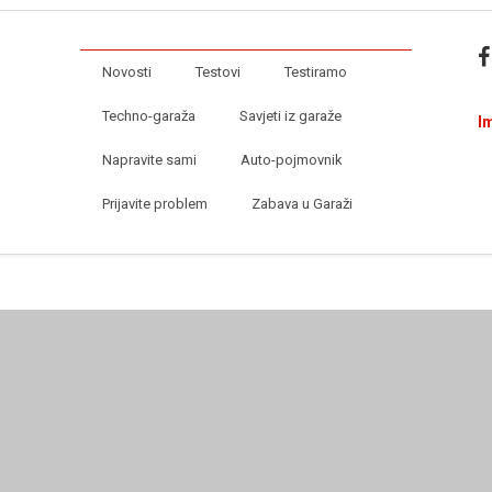
Novosti
Testovi
Testiramo
Techno-garaža
Savjeti iz garaže
I
Napravite sami
Auto-pojmovnik
Prijavite problem
Zabava u Garaži