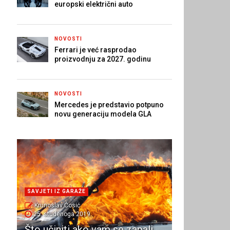
europski električni auto
NOVOSTI
Ferrari je već rasprodao
proizvodnju za 2027. godinu
NOVOSTI
Mercedes je predstavio potpuno
novu generaciju modela GLA
SAVJETI IZ GARAŽE
Krunoslav Ćosić
25. studenoga 2019.
Što učiniti ako vam se zapali