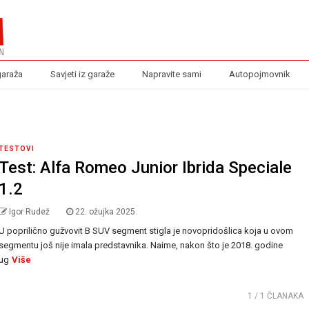
garaža
Savjeti iz garaže
Napravite sami
Autopojmovnik
TESTOVI
Test: Alfa Romeo Junior Ibrida Speciale
1.2
Igor Rudež
22. ožujka 2025.
U poprilično gužvovit B SUV segment stigla je novopridošlica koja u ovom
segmentu još nije imala predstavnika. Naime, nakon što je 2018. godine
ug
Više
1
/ 1 ČLANAKA