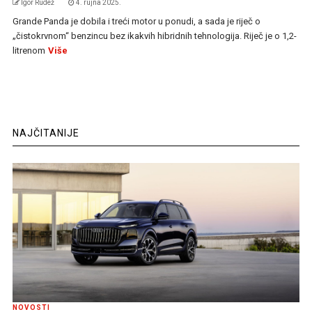
Igor Rudež
4. rujna 2025.
Grande Panda je dobila i treći motor u ponudi, a sada je riječ o
„čistokrvnom“ benzincu bez ikakvih hibridnih tehnologija. Riječ je o 1,2-
litrenom
Više
NAJČITANIJE
NOVOSTI