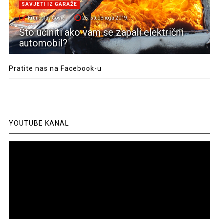
SAVJETI IZ GARAŽE
Krunoslav Ćosić
25. studenoga 2019.
Što učiniti ako vam se zapali električni
automobil?
Pratite nas na Facebook-u
YOUTUBE KANAL