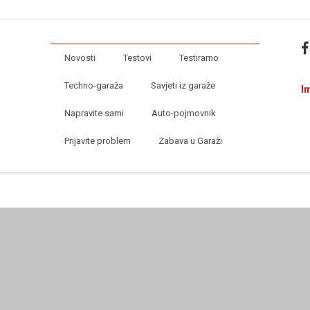
Novosti
Testovi
Testiramo
Techno-garaža
Savjeti iz garaže
I
Napravite sami
Auto-pojmovnik
Prijavite problem
Zabava u Garaži