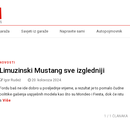
garaža
Savjeti iz garaže
Napravite sami
Autopojmovnik
NOVOSTI
Limuzinski Mustang sve izgledniji
Igor Rudež
20. kolovoza 2024.
Fordu baš ne ide dobro u posljednje vrijeme, a rezultat je to pomalo čudne
politike gašenja uspješnih modela kao što su Mondeo i Fiesta, dok će istu
s
Više
1
/ 1 ČLANAKA