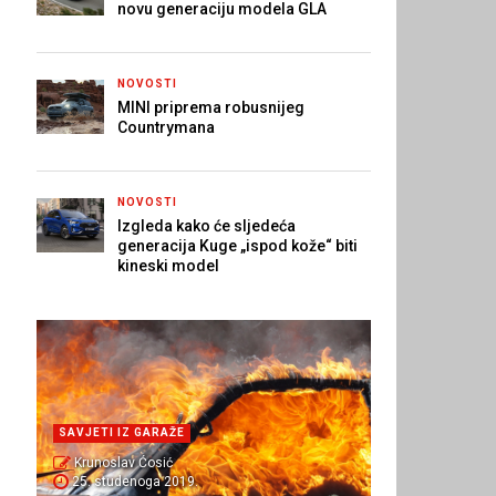
novu generaciju modela GLA
NOVOSTI
MINI priprema robusnijeg
Countrymana
NOVOSTI
Izgleda kako će sljedeća
generacija Kuge „ispod kože“ biti
kineski model
SAVJETI IZ GARAŽE
Krunoslav Ćosić
25. studenoga 2019.