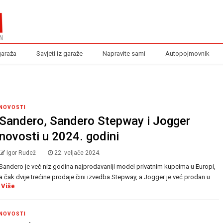
garaža
Savjeti iz garaže
Napravite sami
Autopojmovnik
NOVOSTI
Sandero, Sandero Stepway i Jogger
novosti u 2024. godini
Igor Rudež
22. veljače 2024.
Sandero je već niz godina najprodavaniji model privatnim kupcima u Europi,
a čak dvije trećine prodaje čini izvedba Stepway, a Jogger je već prodan u
Više
NOVOSTI