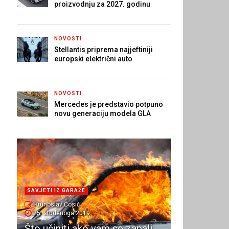
proizvodnju za 2027. godinu
NOVOSTI
Stellantis priprema najjeftiniji
europski električni auto
NOVOSTI
Mercedes je predstavio potpuno
novu generaciju modela GLA
SAVJETI IZ GARAŽE
Krunoslav Ćosić
25. studenoga 2019.
Što učiniti ako vam se zapali