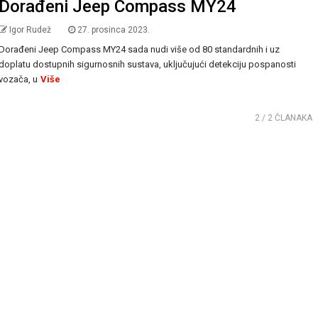
Dorađeni Jeep Compass MY24
Igor Rudež
27. prosinca 2023.
Dorađeni Jeep Compass MY24 sada nudi više od 80 standardnih i uz
doplatu dostupnih sigurnosnih sustava, uključujući detekciju pospanosti
vozača, u
Više
2
/ 2 ČLANAKA