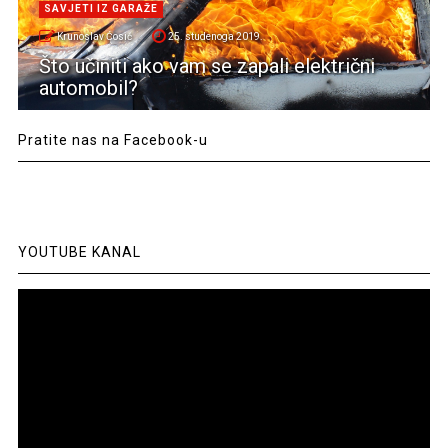
SAVJETI IZ GARAŽE
Krunoslav Ćosić
25. studenoga 2019.
Što učiniti ako vam se zapali električni
automobil?
Pratite nas na Facebook-u
YOUTUBE KANAL