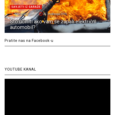
SAVJETI IZ GARAŽE
Krunoslav Ćosić
25. studenoga 2019.
Što učiniti ako vam se zapali električni
automobil?
Pratite nas na Facebook-u
YOUTUBE KANAL