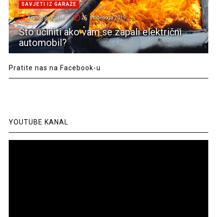
SAVJETI IZ GARAŽE
Krunoslav Ćosić
25. studenoga 2019.
Što učiniti ako vam se zapali električni
automobil?
Pratite nas na Facebook-u
YOUTUBE KANAL