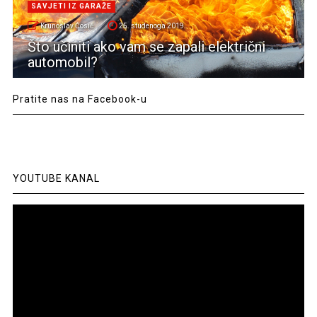
SAVJETI IZ GARAŽE
Krunoslav Ćosić
25. studenoga 2019.
Što učiniti ako vam se zapali električni
automobil?
Pratite nas na Facebook-u
YOUTUBE KANAL