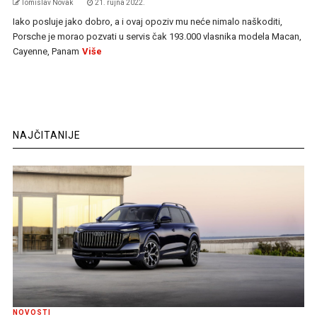
Tomislav Novak
21. rujna 2022.
Iako posluje jako dobro, a i ovaj opoziv mu neće nimalo naškoditi,
Porsche je morao pozvati u servis čak 193.000 vlasnika modela Macan,
Cayenne, Panam
Više
NAJČITANIJE
NOVOSTI