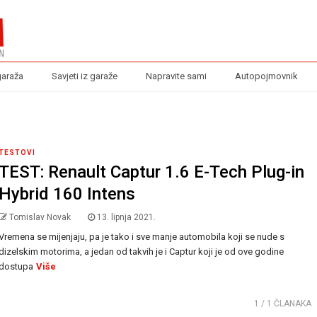
garaža
Savjeti iz garaže
Napravite sami
Autopojmovnik
TESTOVI
TEST: Renault Captur 1.6 E-Tech Plug-in
Hybrid 160 Intens
Tomislav Novak
13. lipnja 2021.
Vremena se mijenjaju, pa je tako i sve manje automobila koji se nude s
dizelskim motorima, a jedan od takvih je i Captur koji je od ove godine
dostupa
Više
1
/ 1 ČLANAKA