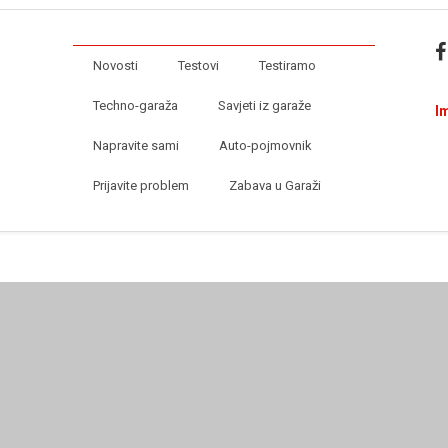
Novosti
Testovi
Testiramo
Techno-garaža
Savjeti iz garaže
I
Napravite sami
Auto-pojmovnik
Prijavite problem
Zabava u Garaži