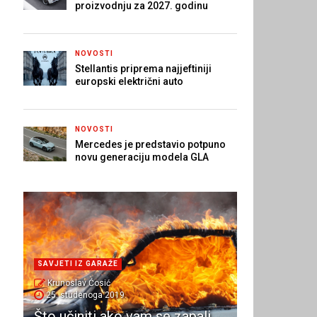
proizvodnju za 2027. godinu
NOVOSTI
Stellantis priprema najjeftiniji
europski električni auto
NOVOSTI
Mercedes je predstavio potpuno
novu generaciju modela GLA
SAVJETI IZ GARAŽE
Krunoslav Ćosić
25. studenoga 2019.
Što učiniti ako vam se zapali