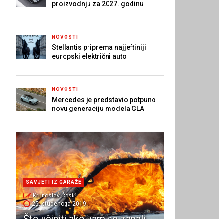
proizvodnju za 2027. godinu
NOVOSTI
Stellantis priprema najjeftiniji
europski električni auto
NOVOSTI
Mercedes je predstavio potpuno
novu generaciju modela GLA
SAVJETI IZ GARAŽE
Krunoslav Ćosić
25. studenoga 2019.
Što učiniti ako vam se zapali