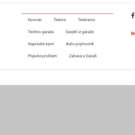
Novosti
Testovi
Testiramo
Techno-garaža
Savjeti iz garaže
I
Napravite sami
Auto-pojmovnik
Prijavite problem
Zabava u Garaži