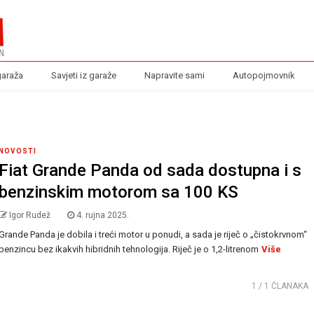
garaža
Savjeti iz garaže
Napravite sami
Autopojmovnik
NOVOSTI
Fiat Grande Panda od sada dostupna i s
benzinskim motorom sa 100 KS
Igor Rudež
4. rujna 2025.
Grande Panda je dobila i treći motor u ponudi, a sada je riječ o „čistokrvnom“
benzincu bez ikakvih hibridnih tehnologija. Riječ je o 1,2-litrenom
Više
1
/ 1 ČLANAKA