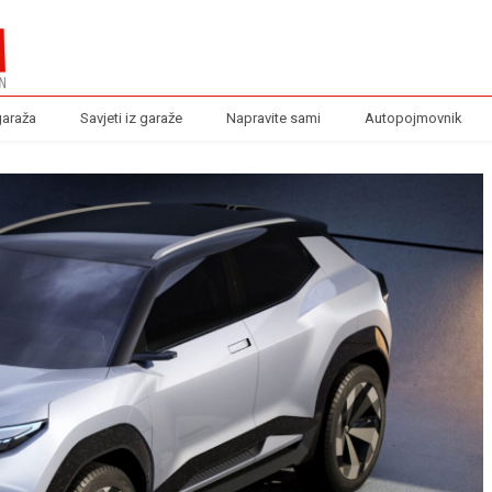
garaža
Savjeti iz garaže
Napravite sami
Autopojmovnik