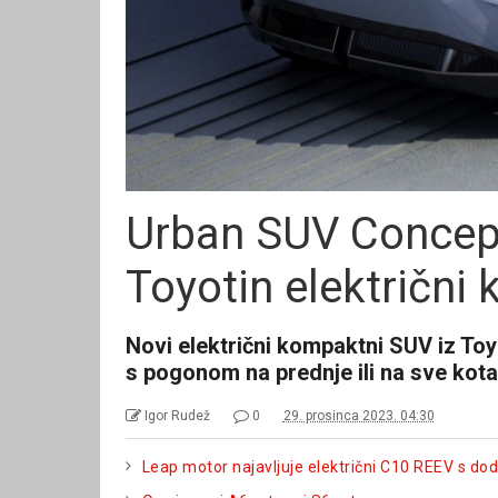
Urban SUV Concept
Toyotin električni
Novi električni kompaktni SUV iz Toyot
s pogonom na prednje ili na sve kota
Igor Rudež
0
29. prosinca 2023. 04:30
Leap motor najavljuje električni C10 REEV s 