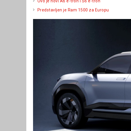
Ovo je novi A6 e-tron i S6 e-tron
Predstavljen je Ram 1500 za Europu