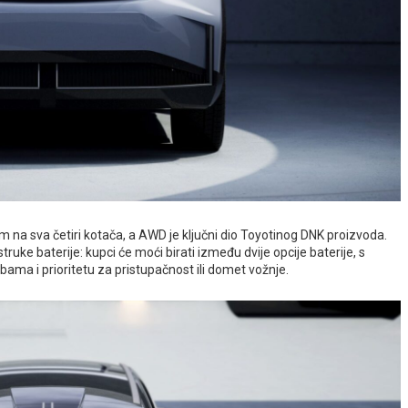
m na sva četiri kotača, a AWD je ključni dio Toyotinog DNK proizvoda.
ruke baterije: kupci će moći birati između dvije opcije baterije, s
bama i prioritetu za pristupačnost ili domet vožnje.