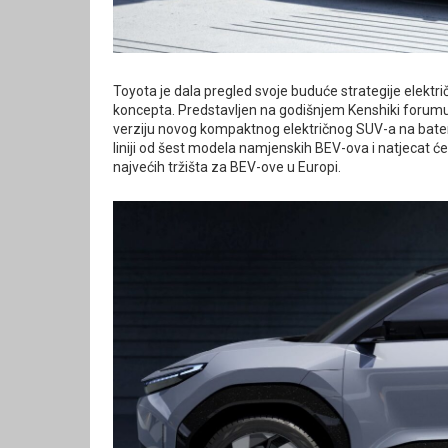
Toyota je dala pregled svoje buduće strategije elektr
koncepta. Predstavljen na godišnjem Kenshiki forumu 
verziju novog kompaktnog električnog SUV-a na baterij
liniji od šest modela namjenskih BEV-ova i natjecat ć
najvećih tržišta za BEV-ove u Europi.