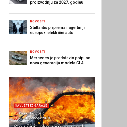
proizvodnju za 2027. godinu
NOVOSTI
Stellantis priprema najjeftiniji
europski električni auto
NOVOSTI
Mercedes je predstavio potpuno
novu generaciju modela GLA
SAVJETI IZ GARAŽE
Krunoslav Ćosić
25. studenoga 2019.
Što učiniti ako vam se zapali