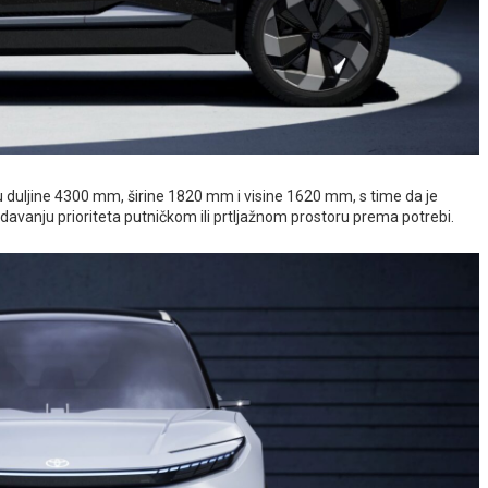
duljine 4300 mm, širine 1820 mm i visine 1620 mm, s time da je
i davanju prioriteta putničkom ili prtljažnom prostoru prema potrebi.