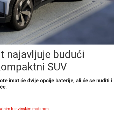
 najavljuje budući
 kompaktni SUV
e imat će dvije opcije baterije, ali će se nuditi i
če.
dodatnim benzinskim motorom