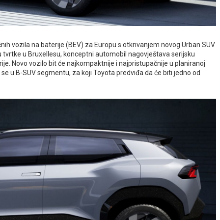
ičnih vozila na baterije (BEV) za Europu s otkrivanjem novog Urban SUV
tvrtke u Bruxellesu, konceptni automobil nagovještava serijsku
e. Novo vozilo bit će najkompaktnije i najpristupačnije u planiranoj
e se u B-SUV segmentu, za koji Toyota predviđa da će biti jedno od