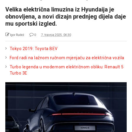
Velika električna limuzina iz Hyundaija je
obnovljena, a novi dizajn prednjeg dijela daje
mu sportski izgled.
Igor Rudež
0
7. travnja 2025. 04:30
Tokyo 2019: Toyota BEV
Ford radi na lažnom ručnom mjenjaču za električna vozila
Turbo legenda u modernom električnom obliku: Renault 5
Turbo 3E