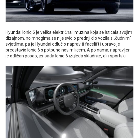
Hyundai Ioniq 6 je velika električna limuzina koja se isticala svojim
dizajnom, no mnogima se nije svidio prednji dio vozila s „čudnim“
svjetlima, pa je Hyundai odlučio napraviti facelift i upravo je
predstavio Ioniq 6 s potpuno novim licem. A po nama, napravljen
je odličan posao, jer sada Ioniq 6 izgleda skladnije, ali i sportski.