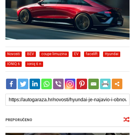
Novosti
BEV
coupe limuzina
EV
facelift
Hyundai
IONIQ 6
ioniq 6 n
PREPORUČENO