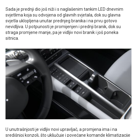
Sada je prednji dio još niži i s naglašenim tankim LED dnevnim
svjetlima koja su odvojena od glavnih svjetala, dok su glavna
svjetla uklopljena unutar prednjeg branika i na prvu gotovo
nevidljiva. U potpunosti je promijenjen i prednji branik, dok su
straga promjene manje, pa je vidljiv novi branik i još poneka
sitnica.
U unutrašnjosti je vidljiv novi upravljač, a promjena ima i na
središnjoj konzoli, što uključuje i povećane komande klimatizacije