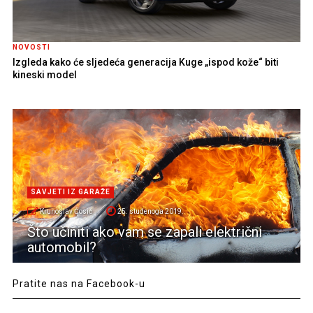
NOVOSTI
Izgleda kako će sljedeća generacija Kuge „ispod kože“ biti
kineski model
SAVJETI IZ GARAŽE
Krunoslav Ćosić
25. studenoga 2019.
Što učiniti ako vam se zapali električni
automobil?
Pratite nas na Facebook-u