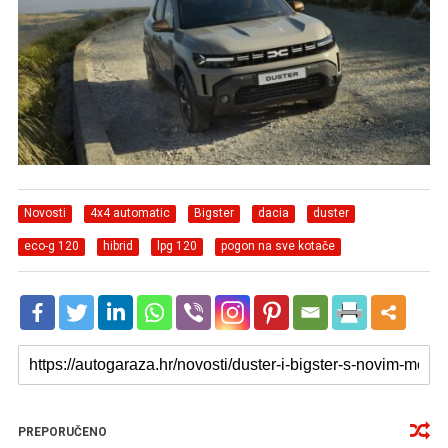
Novosti
4x4 automatic
Bigster
dacia
duster
eco-g 120
hibrid
lpg 120
pogon na sve kotače
PREPORUČENO