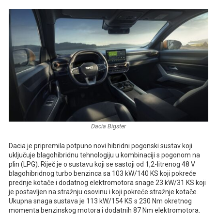
Dacia Bigster
Dacia je pripremila potpuno novi hibridni pogonski sustav koji
uključuje blagohibridnu tehnologiju u kombinaciji s pogonom na
plin (LPG). Riječ je o sustavu koji se sastoji od 1,2-litrenog 48 V
blagohibridnog turbo benzinca sa 103 kW/140 KS koji pokreće
prednje kotače i dodatnog elektromotora snage 23 kW/31 KS koji
je postavljen na stražnju osovinu i koji pokreće stražnje kotače.
Ukupna snaga sustava je 113 kW/154 KS s 230 Nm okretnog
momenta benzinskog motora i dodatnih 87 Nm elektromotora.