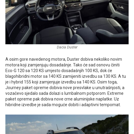
Dacia Duster
A osim gore navedenog motora, Duster dobiva nekoliko novim
motora koji zamjenjuju dosadašnje. Tako će sad osnovu činiti
Eco-G 120 sa 120 KS umjesto dosadašnjih 100 KS, dok će
blagohibridni motor sa 140 KS zamijeniti izvedbu sa 130 KS. A tu
je i hybrid 155 koji zamjenjuje izvedbu sa 140 KS. Osim toga,
Journey paket opreme dobiva nove presvlake u unutrašnjosti, a
vozačevo sjedalo sada dolazi s lumbalnom potporom. Extreme
paket opreme pak dobiva nove crne aluminijske naplatke. Uz
hibridne izvedbe je sada moguće dobiti i adaptivni tempomat.