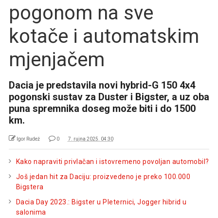
pogonom na sve
kotače i automatskim
mjenjačem
Dacia je predstavila novi hybrid-G 150 4x4
pogonski sustav za Duster i Bigster, a uz oba
puna spremnika doseg može biti i do 1500
km.
Igor Rudež
0
7. rujna 2025. 04:30
Kako napraviti privlačan i istovremeno povoljan automobil?
Još jedan hit za Daciju: proizvedeno je preko 100.000
Bigstera
Dacia Day 2023.: Bigster u Pleternici, Jogger hibrid u
salonima