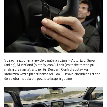
Vozač na izbor ima nekoliko načina vožnje – Auto, Eco, Snow
(snijeg), Mud/Sand (blato/pijesak), Lock (za teške terene pri
malim brzinama), a tu je i Hill Descent Control sustav koji
stabilizira vozilo pri brzinama od 3 do 30 km/h. Narudžbe i cijene
će za oba modela biti poznate krajem godine.