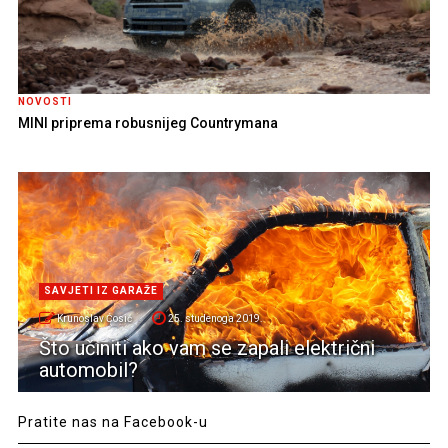
NOVOSTI
MINI priprema robusnijeg Countrymana
SAVJETI IZ GARAŽE
Krunoslav Ćosić
25. studenoga 2019.
Što učiniti ako vam se zapali električni
automobil?
Pratite nas na Facebook-u