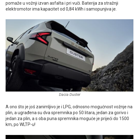
pomaže u vožnji izvan asfalta i pri vuči. Baterija za stražnji
elektromotor ima kapacitet od 0,84 kWh i samopunjiva je.
Dacia Duster
A ono što je još zanimljivo je i LPG, odnosno mogućnost vožnje na
plin, a ugrađena su dva spremnika po 50 litara, jedan za gorivo i
jedan za plin, a s oba puna spremnika moguće je prijeći do 1500
km, po WLTP-u!