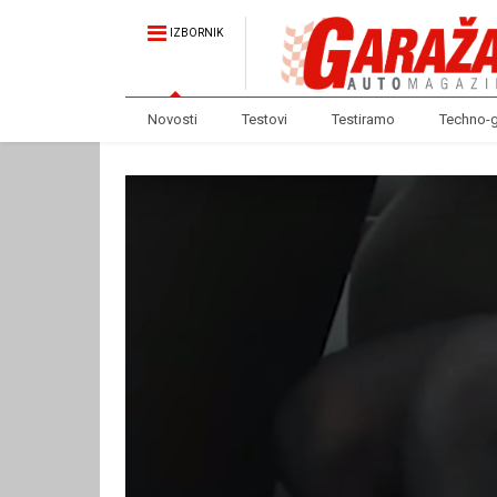
IZBORNIK
Novosti
Testovi
Testiramo
Techno-