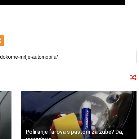
Poliranje farova s pastom za zube? Da,
moguće je