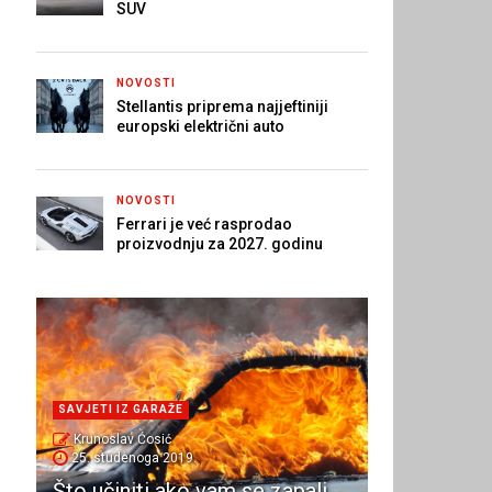
SUV
NOVOSTI
Stellantis priprema najjeftiniji
europski električni auto
NOVOSTI
Ferrari je već rasprodao
proizvodnju za 2027. godinu
SAVJETI IZ GARAŽE
Krunoslav Ćosić
25. studenoga 2019.
Što učiniti ako vam se zapali