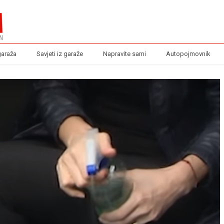
garaža
Savjeti iz garaže
Napravite sami
Autopojmovnik