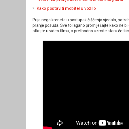
Kako postaviti mobitel u vozilo
Prije nego krenete u postupak čišćenja sjedala, potre
pranje posuđa. Sve to lagano promiješajte kako ne bi d
otkrijte u video filmu, a prethodno uzmite staru četkic