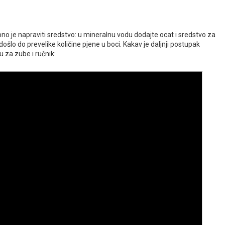
bno je napraviti sredstvo: u mineralnu vodu dodajte ocat i sredstvo za
ošlo do prevelike količine pjene u boci. Kakav je daljnji postupak
u za zube i ručnik: