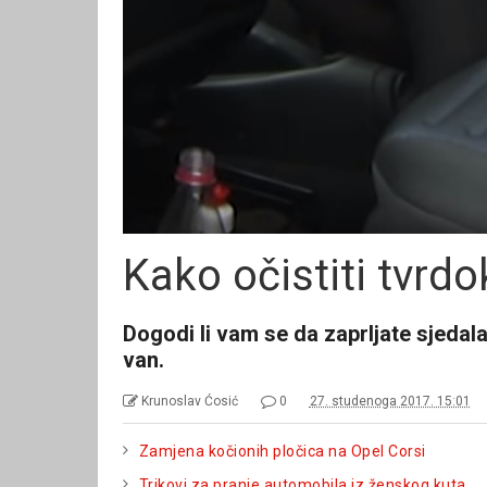
Kako očistiti tvrd
Dogodi li vam se da zaprljate sjedala
van.
Krunoslav Ćosić
0
27. studenoga 2017. 15:01
Zamjena kočionih pločica na Opel Corsi
Trikovi za pranje automobila iz ženskog kuta