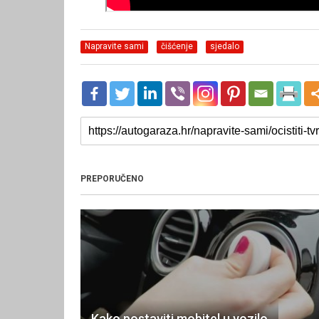
Napravite sami
čišćenje
sjedalo
PREPORUČENO
Kako postaviti mobitel u vozilo