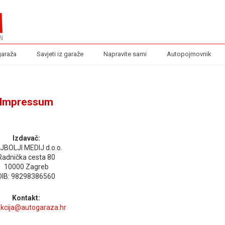
garaža
Savjeti iz garaže
Napravite sami
Autopojmovnik
Impressum
Izdavač:
JBOLJI MEDIJ d.o.o.
Radnička cesta 80
10000 Zagreb
OIB: 98298386560
Kontakt:
akcija@autogaraza.hr