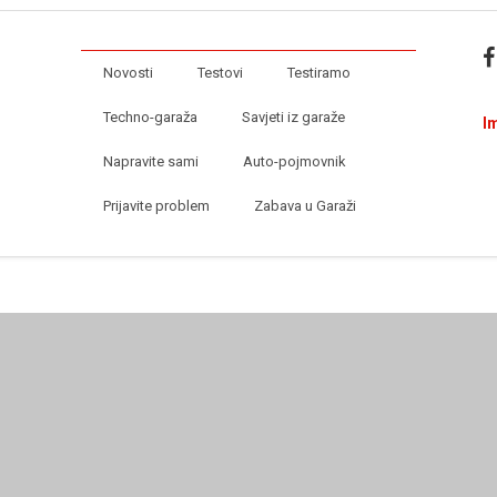
Novosti
Testovi
Testiramo
Techno-garaža
Savjeti iz garaže
I
Napravite sami
Auto-pojmovnik
Prijavite problem
Zabava u Garaži