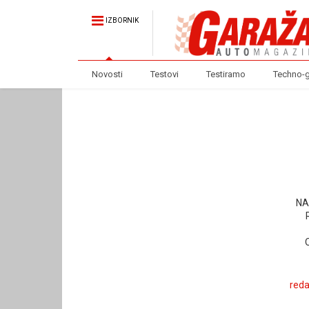
IZBORNIK
Novosti
Testovi
Testiramo
Techno-
NA
red