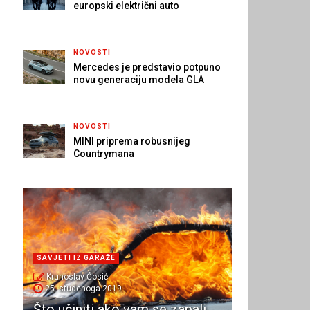
europski električni auto
NOVOSTI
Mercedes je predstavio potpuno
novu generaciju modela GLA
NOVOSTI
MINI priprema robusnijeg
Countrymana
SAVJETI IZ GARAŽE
Krunoslav Ćosić
25. studenoga 2019.
Što učiniti ako vam se zapali