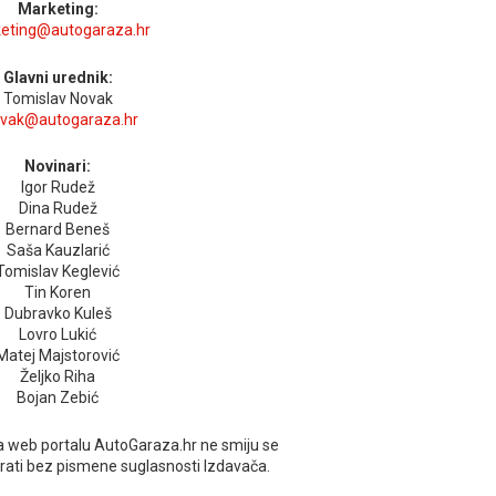
Marketing:
eting@autogaraza.hr
Glavni urednik:
Tomislav Novak
ovak@autogaraza.hr
Novinari:
Igor Rudež
Dina Rudež
Bernard Beneš
Saša Kauzlarić
Tomislav Keglević
Tin Koren
Dubravko Kuleš
Lovro Lukić
Matej Majstorović
Željko Riha
Bojan Zebić
 na web portalu AutoGaraza.hr ne smiju se
cirati bez pismene suglasnosti Izdavača.