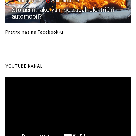
Krunoslav Ćosić
25. studenoga 2019.
Što učiniti ako vam se zapali električni
automobil?
Pratite nas na Facebook-u
YOUTUBE KANAL