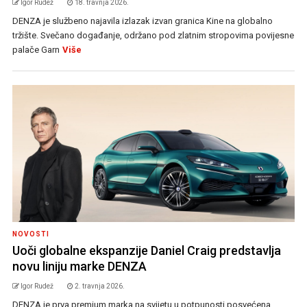
Igor Rudež
18. travnja 2026.
DENZA je službeno najavila izlazak izvan granica Kine na globalno
tržište. Svečano događanje, održano pod zlatnim stropovima povijesne
palače Garn
Više
NOVOSTI
Uoči globalne ekspanzije Daniel Craig predstavlja
novu liniju marke DENZA
Igor Rudež
2. travnja 2026.
DENZA je prva premium marka na svijetu u potpunosti posvećena