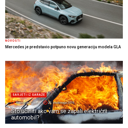
NOVOSTI
Mercedes je predstavio potpuno novu generaciju modela GLA
SAVJETI IZ GARAŽE
Krunoslav Ćosić
25. studenoga 2019.
Što učiniti ako vam se zapali električni
automobil?