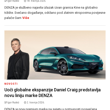
Igor Rudež
18. travnja 2026.
DENZA je službeno najavila izlazak izvan granica Kine na globalno
tržište. Svečano događanje, održano pod zlatnim stropovima povijesne
palače Garn
Više
NOVOSTI
Uoči globalne ekspanzije Daniel Craig predstavlja
novu liniju marke DENZA
Igor Rudež
2. travnja 2026.
DENZA je prva premium marka na svijetu u potpunosti posvećena