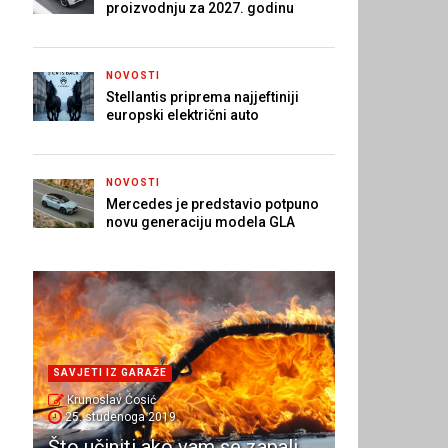
proizvodnju za 2027. godinu
NOVOSTI
Stellantis priprema najjeftiniji
europski električni auto
NOVOSTI
Mercedes je predstavio potpuno
novu generaciju modela GLA
SAVJETI IZ GARAŽE
Krunoslav Ćosić
25. studenoga 2019.
Što učiniti ako vam se zapali