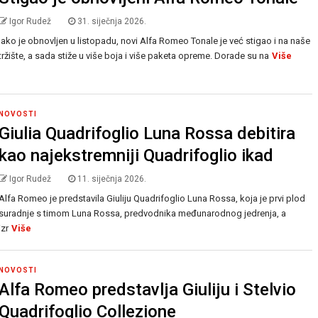
Igor Rudež
31. siječnja 2026.
Iako je obnovljen u listopadu, novi Alfa Romeo Tonale je već stigao i na naše
tržište, a sada stiže u više boja i više paketa opreme. Dorade su na
Više
NOVOSTI
Giulia Quadrifoglio Luna Rossa debitira
kao najekstremniji Quadrifoglio ikad
Igor Rudež
11. siječnja 2026.
Alfa Romeo je predstavila Giuliju Quadrifoglio Luna Rossa, koja je prvi plod
suradnje s timom Luna Rossa, predvodnika međunarodnog jedrenja, a
izr
Više
NOVOSTI
Alfa Romeo predstavlja Giuliju i Stelvio
Quadrifoglio Collezione