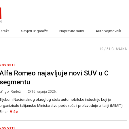
garaža
Savjeti iz garaže
Napravite sami
Autopojmovnik
10
/ 51 ČLANAKA
NOVOSTI
Alfa Romeo najavljuje novi SUV u C
segmentu
Igor Rudež
16. srpnja 2026.
Tijekom Nacionalnog okruglog stola automobilske industrije koji je
organiziralo talijansko Ministarstvo poduzeća i proizvodnje u Italiji (MIMIT),
Eman
Više
NOVOSTI