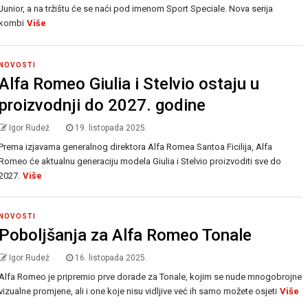
Junior, a na tržištu će se naći pod imenom Sport Speciale. Nova serija
kombi
Više
NOVOSTI
Alfa Romeo Giulia i Stelvio ostaju u
proizvodnji do 2027. godine
Igor Rudež
19. listopada 2025.
Prema izjavama generalnog direktora Alfa Romea Santoa Ficilija, Alfa
Romeo će aktualnu generaciju modela Giulia i Stelvio proizvoditi sve do
2027.
Više
NOVOSTI
Poboljšanja za Alfa Romeo Tonale
Igor Rudež
16. listopada 2025.
Alfa Romeo je pripremio prve dorade za Tonale, kojim se nude mnogobrojne
vizualne promjene, ali i one koje nisu vidljive već ih samo možete osjeti
Više