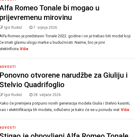
Alfa Romeo Tonale bi mogao u
prijevremenu mirovinu
Igor Rudež
7. srpnja 2026.
Alfa Romeo je predstavio Tonale 2022. godine i on je trebao biti model koji
će imati glavnu ulogu marke u budućnosti. Naime, bio je prvi
elektrificira
Više
NOVOSTI
Ponovno otvorene narudžbe za Giuliju i
Stelvio Quadrifoglio
Igor Rudež
28. veljače 2026.
Kako će premijera potpuno novih generacija modela Giulia i Stelvio kasniti,
kao i elektrifikacija tih modela, odlučeno je kako će se u ponudu vrat
Više
NOVOSTI
Stigao je obnovljeni Alfa Romeo Tonale