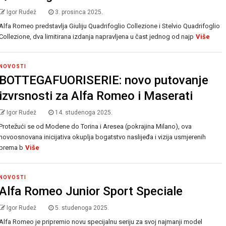
Igor Rudež
3. prosinca 2025.
Alfa Romeo predstavlja Giuliju Quadrifoglio Collezione i Stelvio Quadrifoglio
Collezione, dva limitirana izdanja napravljena u čast jednog od najp
Više
NOVOSTI
BOTTEGAFUORISERIE: novo putovanje
izvrsnosti za Alfa Romeo i Maserati
Igor Rudež
14. studenoga 2025.
Protežući se od Modene do Torina i Aresea (pokrajina Milano), ova
novoosnovana inicijativa okuplja bogatstvo naslijeđa i vizija usmjerenih
prema b
Više
NOVOSTI
Alfa Romeo Junior Sport Speciale
Igor Rudež
5. studenoga 2025.
Alfa Romeo je pripremio novu specijalnu seriju za svoj najmanji model